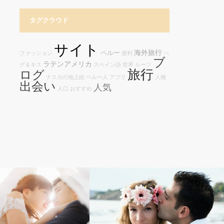
タグクラウド
サイト
海外旅行
ペルー
ファッション
便利
ハ
ブ
ラテンアメリカ
グ＆キス
スペイン語
世界
ルーツ
旅行
ログ
ナスカの地上絵
ペルー人
アプリ
人種
出会い
人気
人口
おすすめ
国際結婚