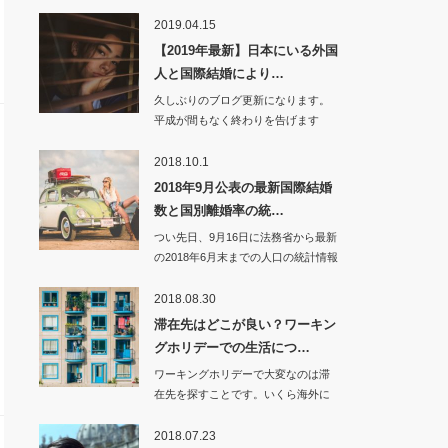
2019.04.15
【2019年最新】日本にいる外国
人と国際結婚により…
久しぶりのブログ更新になります。
平成が間もなく終わりを告げます
ね。国…
2018.10.1
2018年9月公表の最新国際結婚
数と国別離婚率の統…
つい先日、9月16日に法務省から最新
の2018年6月末までの人口の統計情報
が公開…
2018.08.30
滞在先はどこが良い？ワーキン
グホリデーでの生活につ…
ワーキングホリデーで大変なのは滞
在先を探すことです。いくら海外に
行けたとして…
2018.07.23