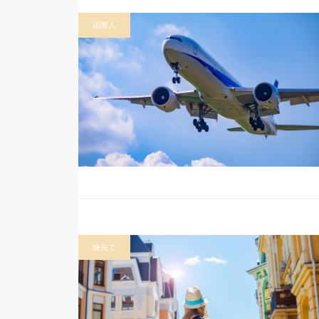
国際人
旅先で