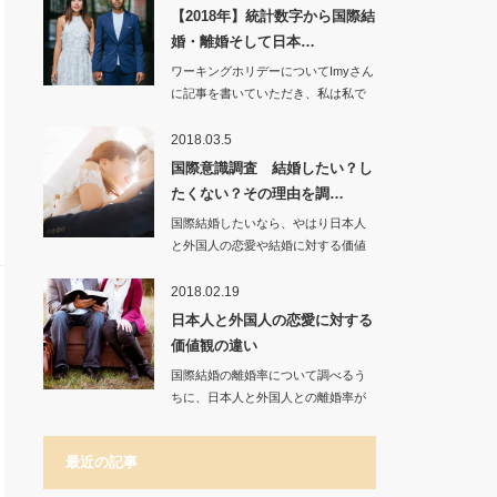
【2018年】統計数字から国際結
婚・離婚そして日本…
ワーキングホリデーについてImyさん
に記事を書いていただき、私は私で
ブログを通し…
2018.03.5
国際意識調査 結婚したい？し
たくない？その理由を調…
国際結婚したいなら、やはり日本人
と外国人の恋愛や結婚に対する価値
観の違いを知って…
2018.02.19
日本人と外国人の恋愛に対する
価値観の違い
国際結婚の離婚率について調べるう
ちに、日本人と外国人との離婚率が
異常に高いという…
最近の記事