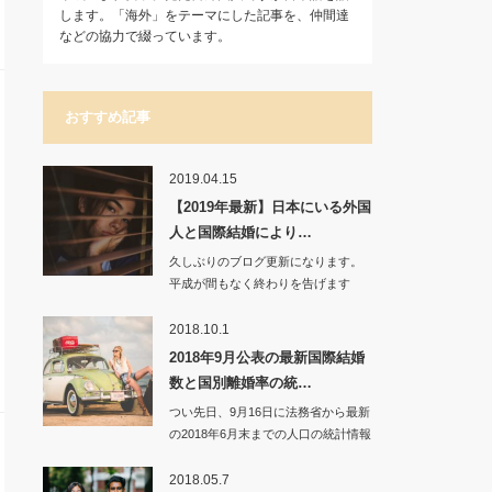
します。「海外」をテーマにした記事を、仲間達
などの協力で綴っています。
おすすめ記事
2019.04.15
【2019年最新】日本にいる外国
人と国際結婚により…
久しぶりのブログ更新になります。
平成が間もなく終わりを告げます
ね。国…
2018.10.1
2018年9月公表の最新国際結婚
数と国別離婚率の統…
つい先日、9月16日に法務省から最新
の2018年6月末までの人口の統計情報
が公開…
2018.05.7