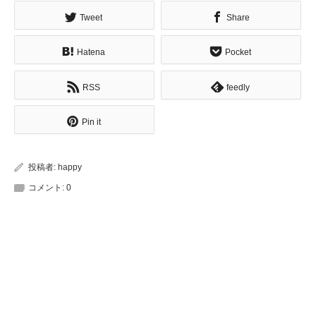
Tweet
Share
Hatena
Pocket
RSS
feedly
Pin it
投稿者:
happy
コメント:
0