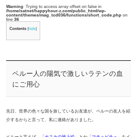
Warning
: Trying to access array offset on false in
/home/satnet/happyhour-z.com/public_html/wp-
content/themes/mag_tcd036/functions/short_code.php
on
line
36
Contents
[
hide
]
ペルー人の陽気で激しいラテンの血
にご用心
先日、世界の色々な国を旅しているお友達が、ペルーの友人を紹
介するからと言って、私に連絡がありました。
ペルーと言えば、「
ナスカの地上絵
」とか「
マチュピチュ
」をイ