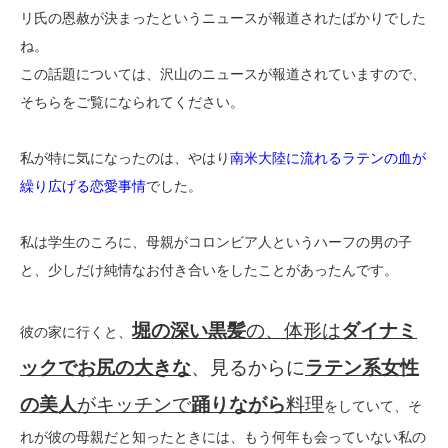
リ氏の恩赦が決まったというニュースが報道されたばかりでした
ね。
この話題については、沢山のニュースが報道されていますので、
そちらをご覧になられてください。
私が特に気になったのは、やはり
南米大陸に流れるラテンの血が
繰り広げる恋愛事情
でした。
私は学生のころに、母親がコロンビア人というハーフの男の子
と、少しだけ純情なお付き合いをしたことがあったんです。
堀の深い黒髪
の、体形は
ダイナミ
彼の家に行くと、
ックでお尻の大きな
、見るからに
ラテン系女性
の美人
がキッチンで
踊りながら
料理
をしていて、そ
れが彼の母親だと知ったときには、もう何年も会っていない私の