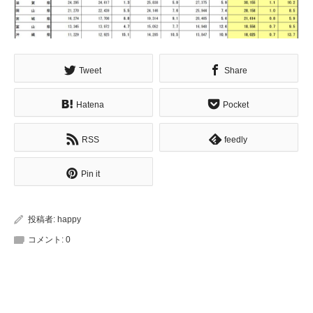
Tweet
Share
Hatena
Pocket
RSS
feedly
Pin it
投稿者:
happy
コメント:
0