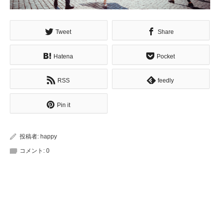
Tweet
Share
Hatena
Pocket
RSS
feedly
Pin it
投稿者:
happy
コメント:
0