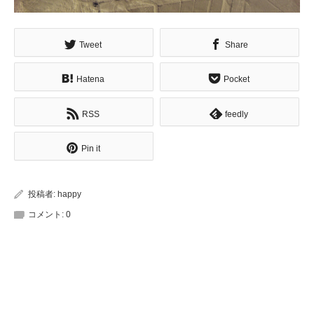
Tweet
Share
Hatena
Pocket
RSS
feedly
Pin it
投稿者:
happy
コメント:
0